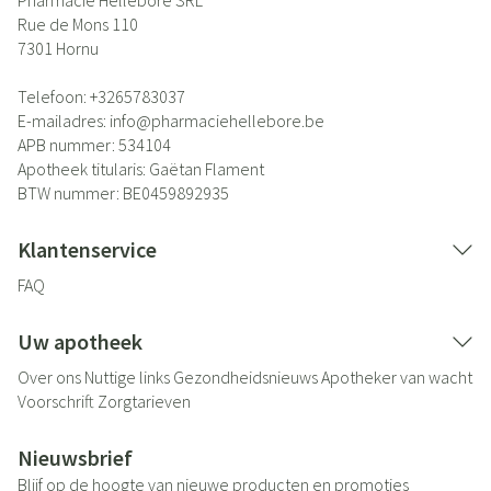
Pharmacie Hellebore SRL
Rue de Mons 110
7301
Hornu
Telefoon:
+3265783037
E-mailadres:
info@
pharmaciehellebore.be
APB nummer:
534104
Apotheek titularis:
Gaëtan Flament
BTW nummer:
BE0459892935
Klantenservice
FAQ
Uw apotheek
Over ons
Nuttige links
Gezondheidsnieuws
Apotheker van wacht
Voorschrift
Zorgtarieven
Nieuwsbrief
Blijf op de hoogte van nieuwe producten en promoties