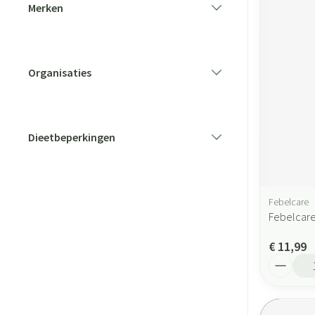
Merken
filter
Organisaties
filter
Dieetbeperkingen
filter
Febelcare
Febelcare
€ 11,99
Aantal