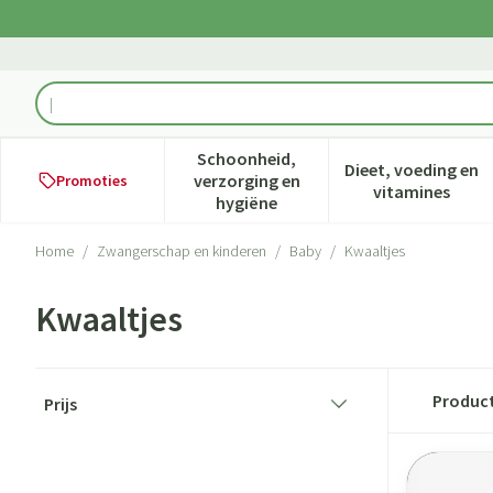
Ga naar de inhoud
Product, merk, categorie...
Schoonheid,
Dieet, voeding en
verzorging en
Promoties
Toon submenu voor Schoonheid,
Toon subme
vitamines
hygiëne
Home
/
Zwangerschap en kinderen
/
Baby
/
Kwaaltjes
Kwaaltjes
Doorgaan naar productlijst
Produc
Prijs
filter