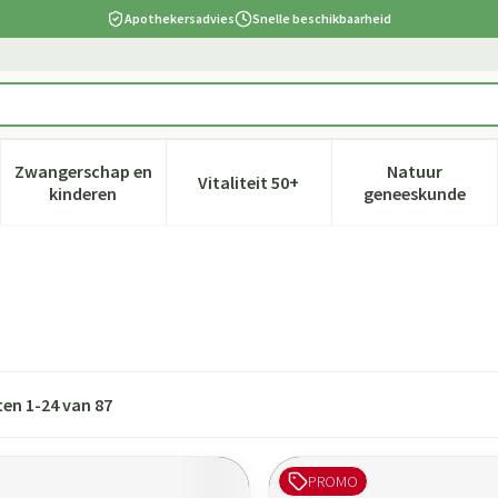
Apothekersadvies
Snelle beschikbaarheid
Zwangerschap en
Natuur
Vitaliteit 50+
 verzorging en hygiëne categorie
nu voor Dieet, voeding en vitamines categorie
Toon submenu voor Zwangerschap en kinderen cate
Toon submenu voor Vitaliteit 5
Toon subm
kinderen
geneeskunde
ten
1
-
24
van
87
PROMO