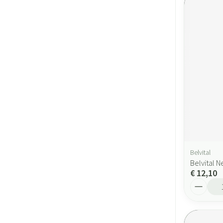
Belvital
Belvital N
€ 12,10
Aantal