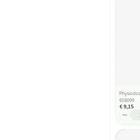
Physiodos
608099
€ 9,15
Aantal