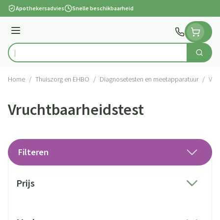
Ga naar de inhoud
Apothekersadvies
Snelle beschikbaarheid
Menu
Zoek
Product, merk, categorie...
Home
/
Thuiszorg en EHBO
/
Diagnosetesten en meetapparatuur
/
Vru
Vruchtbaarheidstest
Filteren
Doorgaan naar productlijst
Prijs
filter