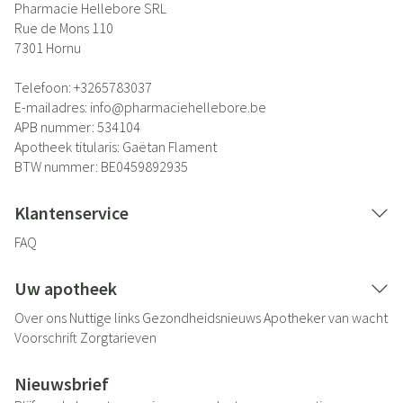
Pharmacie Hellebore SRL
Rue de Mons 110
7301
Hornu
Telefoon:
+3265783037
E-mailadres:
info@
pharmaciehellebore.be
APB nummer:
534104
Apotheek titularis:
Gaëtan Flament
BTW nummer:
BE0459892935
Klantenservice
FAQ
Uw apotheek
Over ons
Nuttige links
Gezondheidsnieuws
Apotheker van wacht
Voorschrift
Zorgtarieven
Nieuwsbrief