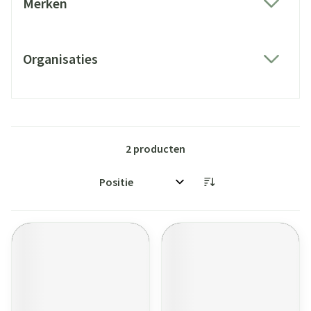
Merken
filter
Organisaties
filter
2
producten
Sorteer op: