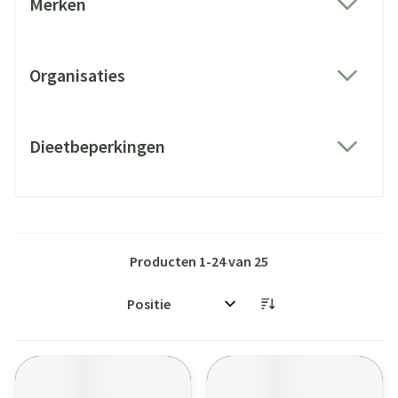
Merken
filter
Organisaties
filter
Dieetbeperkingen
filter
Producten
1
-
24
van
25
Sorteer op: