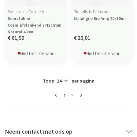
Somatoline Cosmetic
Bioholistic Diffusion
Somatoline
Celluligne Bio Amp 20x10ml
Cosm.afslankend 7 Nachten
Natural 400ml
€ 61,90
€ 26,01
Niet beschikbaar
Niet beschikbaar
Toon
per pagina
Pagina's
U lees momenteel pagina
Pagina
1
2
Neem contact met ons op