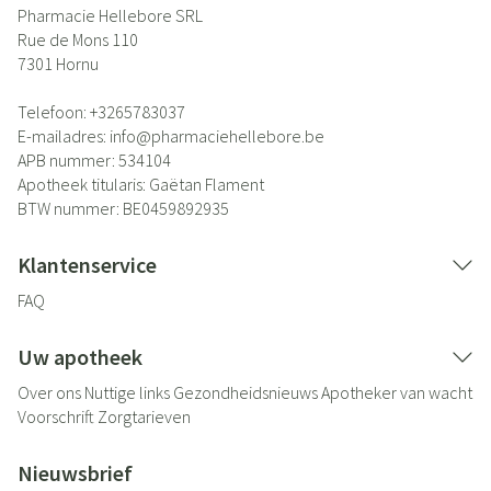
Pharmacie Hellebore SRL
Rue de Mons 110
7301
Hornu
Telefoon:
+3265783037
E-mailadres:
info@
pharmaciehellebore.be
APB nummer:
534104
Apotheek titularis:
Gaëtan Flament
BTW nummer:
BE0459892935
Klantenservice
FAQ
Uw apotheek
Over ons
Nuttige links
Gezondheidsnieuws
Apotheker van wacht
Voorschrift
Zorgtarieven
Nieuwsbrief