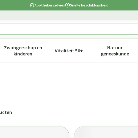
Apothekersadvies
Snelle beschikbaarheid
Zwangerschap en
Natuur
Vitaliteit 50+
 verzorging en hygiëne categorie
nu voor Dieet, voeding en vitamines categorie
Toon submenu voor Zwangerschap en kinderen cate
Toon submenu voor Vitaliteit 5
Toon subm
kinderen
geneeskunde
ucten