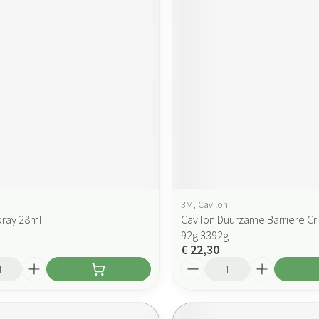
3M, Cavilon
pray 28ml
Cavilon Duurzame Barriere Cr
92g 3392g
€ 22,30
Aantal