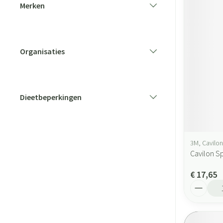
Merken
filter
Organisaties
filter
Dieetbeperkingen
filter
3M, Cavilon
Cavilon S
€ 17,65
Aantal