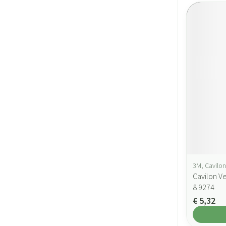
3M, Cavilon
Cavilon V
8 9274
€ 5,32