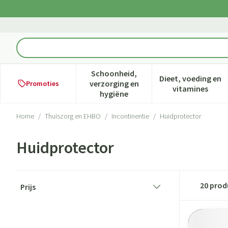
Ga naar de inhoud
Product, merk, categorie...
Schoonheid,
Dieet, voeding en
verzorging en
Promoties
Toon submenu voor Schoonheid,
Toon subme
vitamines
hygiëne
Home
/
Thuiszorg en EHBO
/
Incontinentie
/
Huidprotector
Huidprotector
Doorgaan naar productlijst
20
prod
Prijs
filter