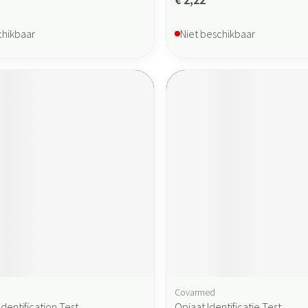
chikbaar
Niet beschikbaar
Covarmed
dentification Test
Opiaat Identificatie Test