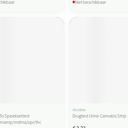
chikbaar
Niet beschikbaar
Alcoline
5s Speekseltest
Drugtest Urine Cannabis Strip 
/mamp/mdma/opi/thc
€ 2,22