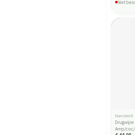
Niet bes
Narcotech
Drugwipe 
Amp/coc
€ 44,95