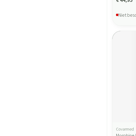
Niet bes
Covarmed
Morphine I