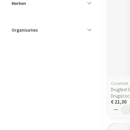
Merken
filter
Organisaties
filter
Covarmed
Drugtest 
Drugs(coc
€ 21,30
Aantal