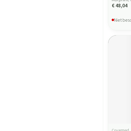
€ 48,04
Niet bes
Covarmed