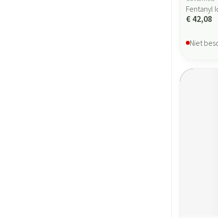
Fentanyl I
€ 42,08
Niet bes