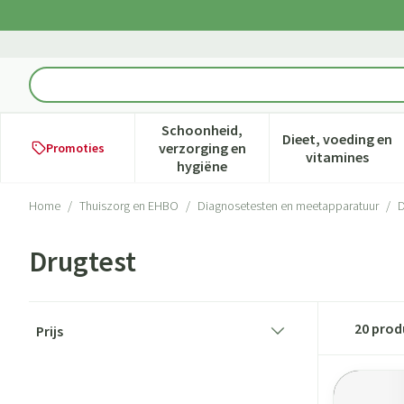
Ga naar de inhoud
Product, merk, categorie...
Schoonheid,
Dieet, voeding en
verzorging en
Promoties
Toon submenu voor Schoonheid,
Toon subme
vitamines
hygiëne
Home
/
Thuiszorg en EHBO
/
Diagnosetesten en meetapparatuur
/
D
Drugtest
Doorgaan naar productlijst
20
prod
Prijs
filter