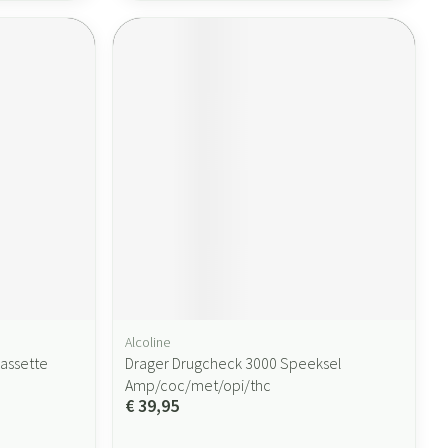
Alcoline
Cassette
Drager Drugcheck 3000 Speeksel
Amp/coc/met/opi/thc
€ 39,95