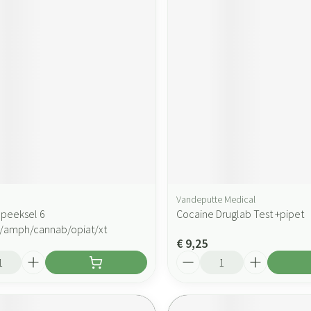
Vandeputte Medical
Speeksel 6
Cocaine Druglab Test +pipet
/amph/cannab/opiat/xt
€ 9,25
Aantal