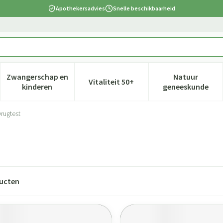
Apothekersadvies
Snelle beschikbaarheid
Zwangerschap en
Natuur
Vitaliteit 50+
 verzorging en hygiëne categorie
nu voor Dieet, voeding en vitamines categorie
Toon submenu voor Zwangerschap en kinderen cate
Toon submenu voor Vitaliteit 5
Toon subm
kinderen
geneeskunde
rugtest
ucten