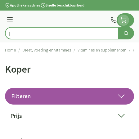
Ga naar de inhoud
Apothekersadvies
Snelle beschikbaarheid
Menu
Zoek
Product, merk, categorie...
Home
/
Dieet, voeding en vitamines
/
Vitamines en supplementen
/
Ko
Koper
Filteren
Doorgaan naar productlijst
Prijs
filter