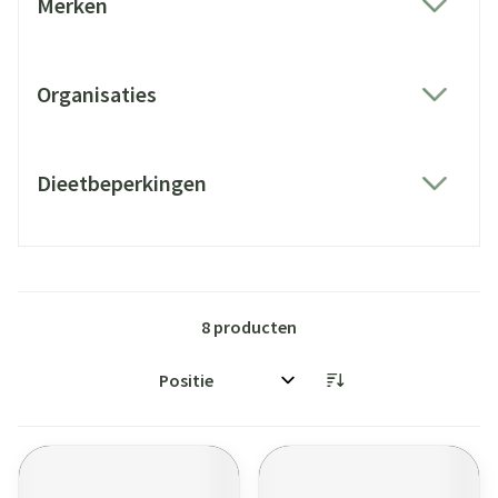
Merken
filter
Organisaties
filter
Dieetbeperkingen
filter
8
producten
Sorteer op: