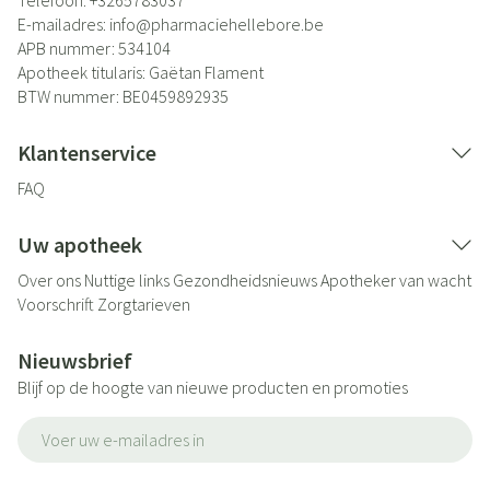
Telefoon:
+3265783037
E-mailadres:
info@
pharmaciehellebore.be
APB nummer:
534104
Apotheek titularis:
Gaëtan Flament
BTW nummer:
BE0459892935
Klantenservice
FAQ
Uw apotheek
Over ons
Nuttige links
Gezondheidsnieuws
Apotheker van wacht
Voorschrift
Zorgtarieven
Nieuwsbrief
Blijf op de hoogte van nieuwe producten en promoties
E-mail adres