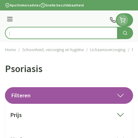
Ga naar de inhoud
Apothekersadvies
Snelle beschikbaarheid
Menu
Zoek
Product, merk, categorie...
Home
/
Schoonheid, verzorging en hygiëne
/
Lichaamsverzorging
/
Pso
Psoriasis
Filteren
Doorgaan naar productlijst
Prijs
filter