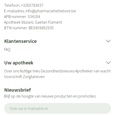
Telefoon:
+3265783037
E-mailadres:
info@
pharmaciehellebore.be
APB nummer:
534104
Apotheek titularis:
Gaëtan Flament
BTW nummer:
BE0459892935
Klantenservice
FAQ
Uw apotheek
Over ons
Nuttige links
Gezondheidsnieuws
Apotheker van wacht
Voorschrift
Zorgtarieven
Nieuwsbrief
Blijf op de hoogte van nieuwe producten en promoties
E-mail adres