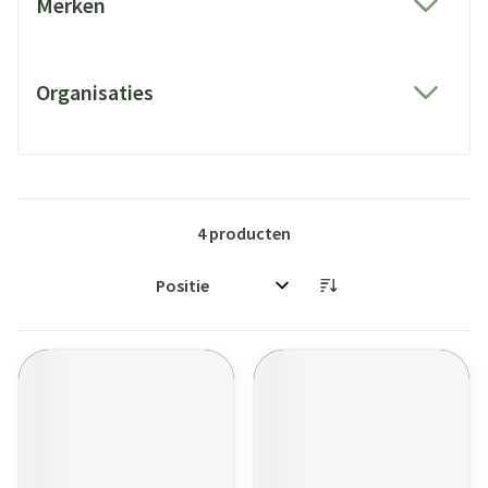
Merken
filter
Organisaties
filter
4
producten
Sorteer op: