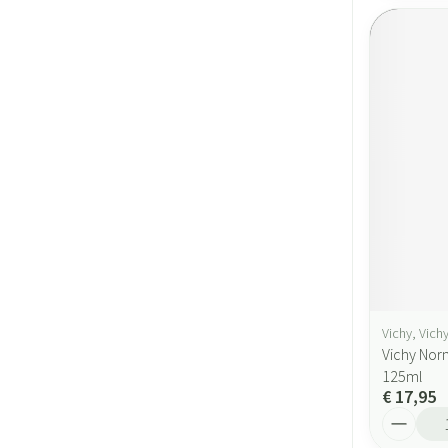
Vichy, Vic
Vichy Nor
125ml
€ 17,95
Aantal