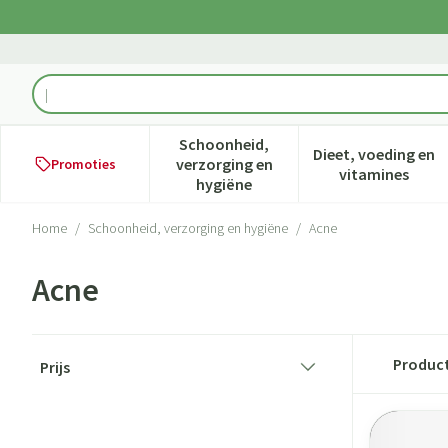
Ga naar de inhoud
Product, merk, categorie...
Schoonheid,
Dieet, voeding en
verzorging en
Promoties
Toon submenu voor Schoonheid,
Toon subme
vitamines
hygiëne
Home
/
Schoonheid, verzorging en hygiëne
/
Acne
Acne
Doorgaan naar productlijst
Produc
Prijs
filter