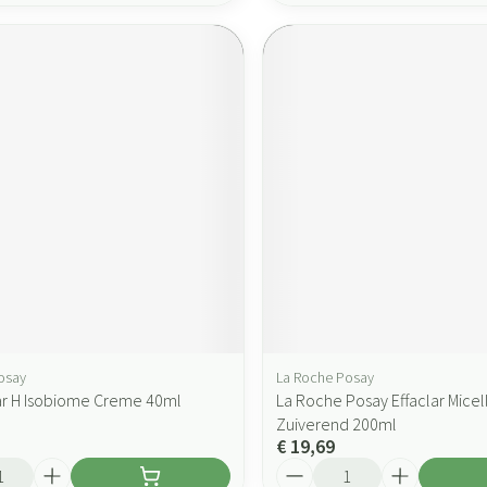
osay
La Roche Posay
lar H Isobiome Creme 40ml
La Roche Posay Effaclar Micel
Zuiverend 200ml
€ 19,69
Aantal