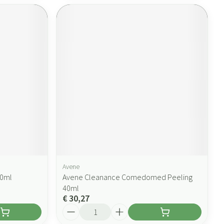
Avene
30ml
Avene Cleanance Comedomed Peeling
40ml
€ 30,27
Aantal