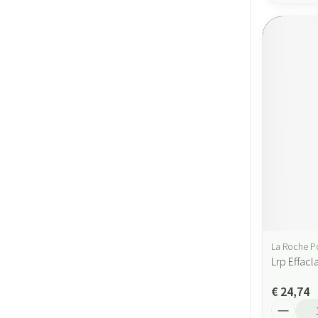
La Roche P
Lrp Effac
€ 24,74
Aantal