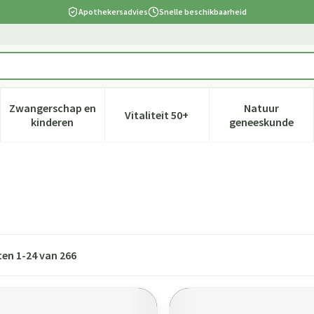
Apothekersadvies
Snelle beschikbaarheid
Zwangerschap en
Natuur
Vitaliteit 50+
 verzorging en hygiëne categorie
nu voor Dieet, voeding en vitamines categorie
Toon submenu voor Zwangerschap en kinderen cate
Toon submenu voor Vitaliteit 5
Toon subm
kinderen
geneeskunde
ten
1
-
24
van
266