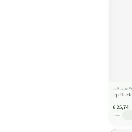
La Roche P
Lrp Effacl
€ 25,74
Aantal