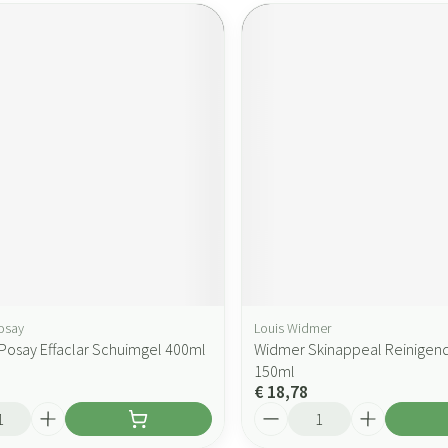
osay
Louis Widmer
Posay Effaclar Schuimgel 400ml
Widmer Skinappeal Reinigen
150ml
€ 18,78
Aantal