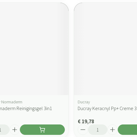
hy Normaderm
Ducray
maderm Reinigingsgel 3in1
Ducray Keracnyl Pp+ Creme 
€ 19,78
Aantal