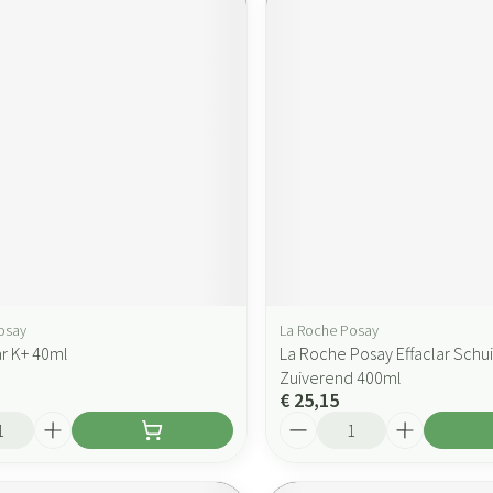
osay
La Roche Posay
ar K+ 40ml
La Roche Posay Effaclar Schu
Zuiverend 400ml
€ 25,15
Aantal