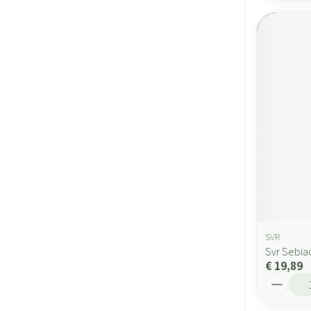
SVR
Svr Sebia
€ 19,89
Aantal