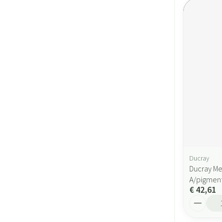
Ducray
Ducray Me
A/pigment
€ 42,61
Aantal