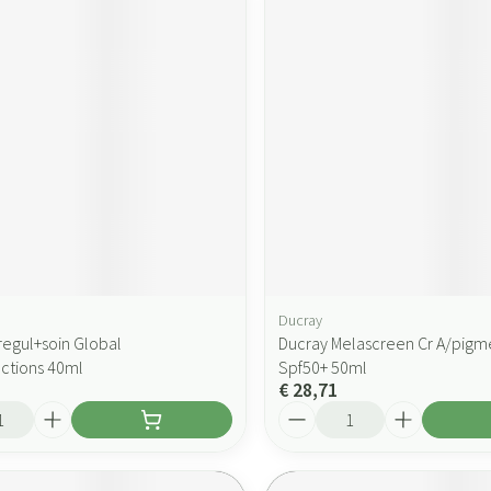
Ducray
regul+soin Global
Ducray Melascreen Cr A/pigm
ctions 40ml
Spf50+ 50ml
€ 28,71
Aantal