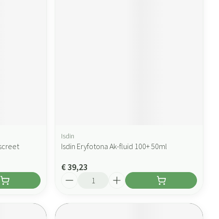
Isdin
screet
Isdin Eryfotona Ak-fluid 100+ 50ml
€ 39,23
Aantal