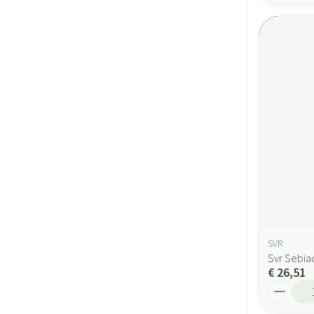
SVR
Svr Sebia
€ 26,51
Aantal