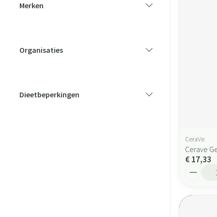
Merken
filter
Organisaties
filter
Dieetbeperkingen
filter
CeraVe
Cerave Ge
€ 17,33
Aantal