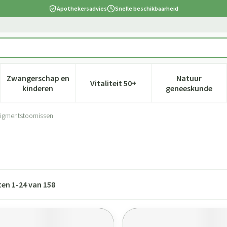
Apothekersadvies
Snelle beschikbaarheid
Zwangerschap en
Natuur
Vitaliteit 50+
 verzorging en hygiëne categorie
nu voor Dieet, voeding en vitamines categorie
Toon submenu voor Zwangerschap en kinderen cate
Toon submenu voor Vitaliteit 5
Toon subm
kinderen
geneeskunde
igmentstoornissen
ten
1
-
24
van
158