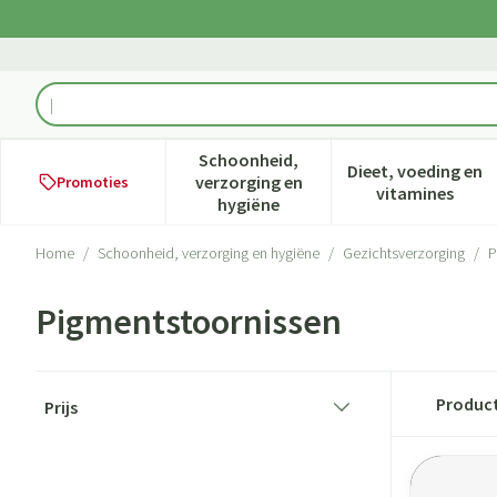
Ga naar de inhoud
Product, merk, categorie...
Schoonheid,
Dieet, voeding en
verzorging en
Promoties
Toon submenu voor Schoonheid,
Toon subme
vitamines
hygiëne
Home
/
Schoonheid, verzorging en hygiëne
/
Gezichtsverzorging
/
P
Pigmentstoornissen
Doorgaan naar productlijst
Produc
Prijs
filter