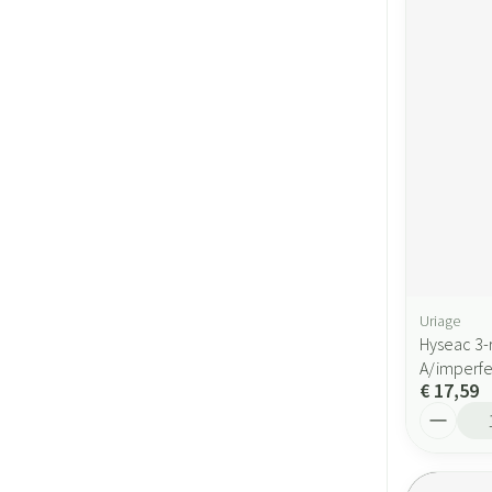
Uriage
Hyseac 3-
A/imperfe
€ 17,59
Aantal