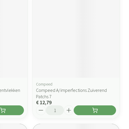
Compeed
entvlekken
Compeed A/imperfections Zuiverend
Patchs 7
€ 12,79
Aantal