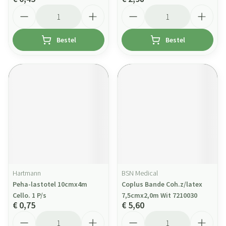
Aantal
Aantal
Bestel
Bestel
Hartmann
BSN Medical
Peha-lastotel 10cmx4m
Coplus Bande Coh.z/latex
Cello. 1 P/s
7,5cmx2,0m Wit 7210030
€ 0,75
€ 5,60
Aantal
Aantal