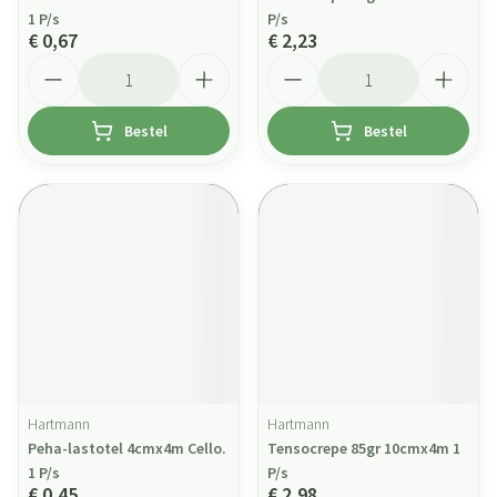
1 P/s
P/s
€ 0,67
€ 2,23
Aantal
Aantal
Bestel
Bestel
Hartmann
Hartmann
Peha-lastotel 4cmx4m Cello.
Tensocrepe 85gr 10cmx4m 1
1 P/s
P/s
€ 0,45
€ 2,98