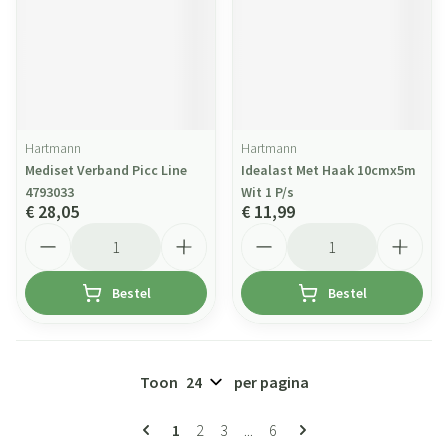
Hartmann
Hartmann
Mediset Verband Picc Line
Idealast Met Haak 10cmx5m
4793033
Wit 1 P/s
€ 28,05
€ 11,99
Aantal
Aantal
Bestel
Bestel
Toon
per pagina
Pagina's
U lees momenteel pagina
Pagina
Pagina
Pagina
1
2
3
...
6