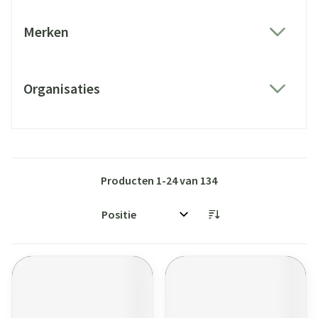
Merken
filter
Organisaties
filter
Producten
1
-
24
van
134
Sorteer op: