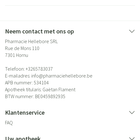
Neem contact met ons op
Pharmacie Hellebore SRL
Rue de Mons 110
7301
Hornu
Telefoon:
+3265783037
E-mailadres:
info@
pharmaciehellebore.be
APB nummer:
534104
Apotheek titularis:
Gaëtan Flament
BTW nummer:
BE0459892935
Klantenservice
FAQ
Uw apotheek