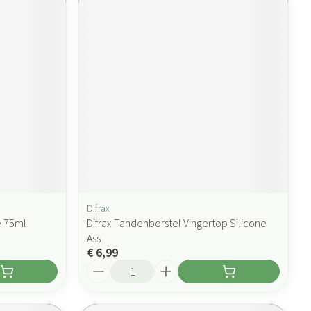
Difrax
e 75ml
Difrax Tandenborstel Vingertop Silicone
Ass
€ 6,99
Aantal