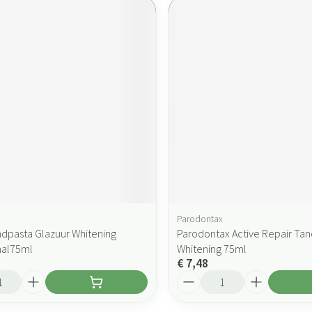
Parodontax
dpasta Glazuur Whitening
Parodontax Active Repair Ta
nal75ml
Whitening 75ml
€ 7,48
Aantal