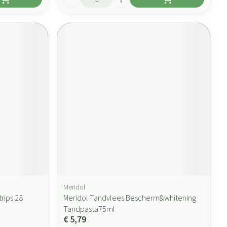
Meridol
rips 28
Meridol Tandvlees Bescherm&whitening
Tandpasta75ml
€ 5,79