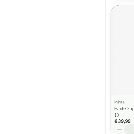
Iwhite
Iwhite Su
10
€ 39,99
Aantal