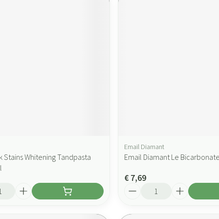
Email Diamant
rk Stains Whitening Tandpasta
Email Diamant Le Bicarbonat
l
€ 7,69
Aantal