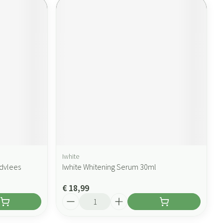
Iwhite
ndvlees
Iwhite Whitening Serum 30ml
€ 18,99
Aantal