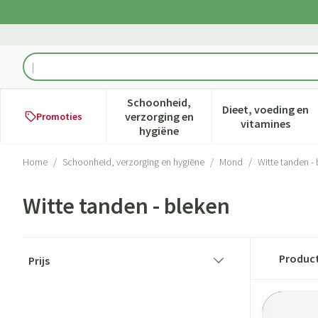
Ga naar de inhoud
Product, merk, categorie...
Schoonheid,
Dieet, voeding en
verzorging en
Promoties
Toon submenu voor Schoonheid,
Toon subme
vitamines
hygiëne
Home
/
Schoonheid, verzorging en hygiëne
/
Mond
/
Witte tanden -
Witte tanden - bleken
Doorgaan naar productlijst
Produc
Prijs
filter