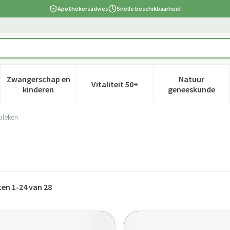
Apothekersadvies
Snelle beschikbaarheid
Zwangerschap en
Natuur
Vitaliteit 50+
 verzorging en hygiëne categorie
nu voor Dieet, voeding en vitamines categorie
Toon submenu voor Zwangerschap en kinderen cate
Toon submenu voor Vitaliteit 5
Toon subm
kinderen
geneeskunde
 bleken
ten
1
-
24
van
28