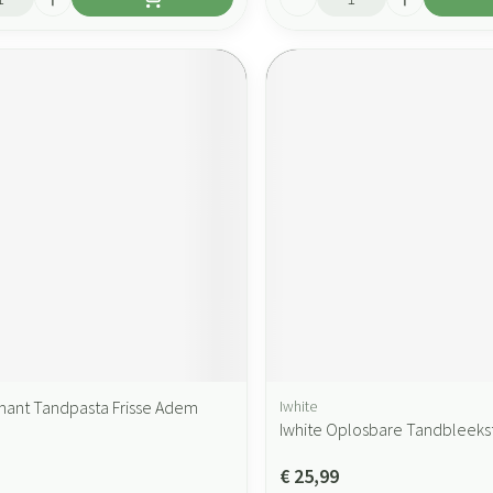
mant Tandpasta Frisse Adem
Iwhite
Iwhite Oplosbare Tandbleekst
€ 25,99