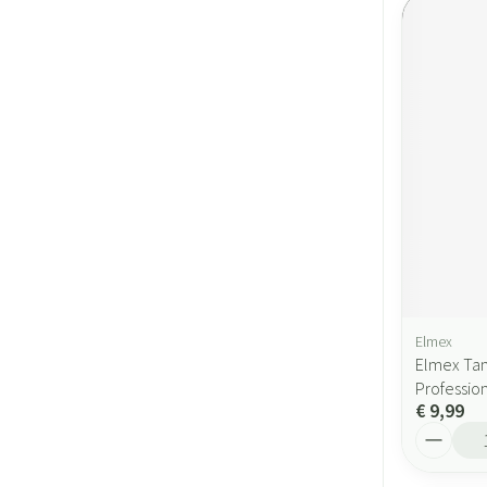
Elmex
Elmex Tan
Professio
€ 9,99
Aantal