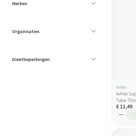
Merken
filter
Organisaties
filter
Dieetbeperkingen
filter
Iwhite
Iwhite Su
Tube 75m
€ 11,49
Aantal