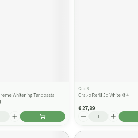
Oral B
preme Whitening Tandpasta
Oral-b Refill 3d White Xf 4
l
€ 27,99
Aantal