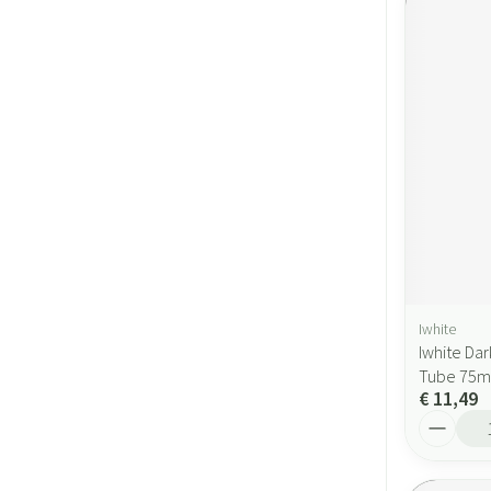
Iwhite
Iwhite Da
Tube 75m
€ 11,49
Aantal