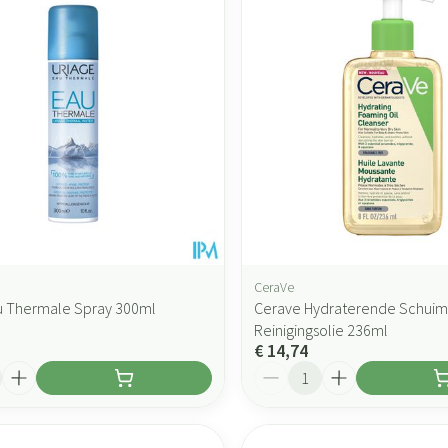
maximale prijswaarden aan te passen.
CeraVe
u Thermale Spray 300ml
Cerave Hydraterende Schui
Reinigingsolie 236ml
€ 14,74
Aantal