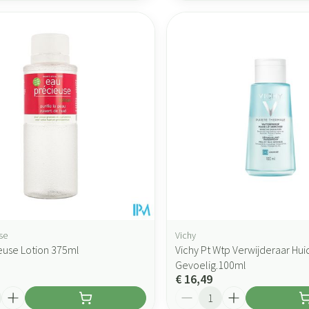
se
Vichy
euse Lotion 375ml
Vichy Pt Wtp Verwijderaar Hu
Gevoelig.100ml
€ 16,49
Aantal