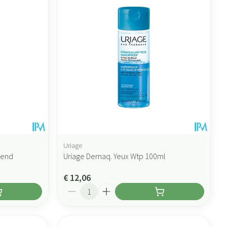
Uriage
mend
Uriage Demaq. Yeux Wtp 100ml
€ 12,06
Aantal