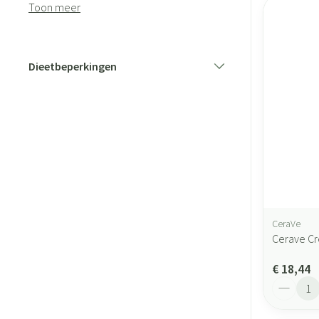
Toon meer
Dieetbeperkingen
filter
CeraVe
Cerave Cr
€ 18,44
Aantal