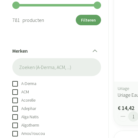
Gebruik de pijltjestoetsen links en rechts om de minimale en 
781 producten
Filteren
Merken
filter
A-Derma
Uriage
ACM
Uriage Ea
Acorelle
€ 14,42
Adephar
Aantal
Alga Natis
Algotherm
Amou'roucou