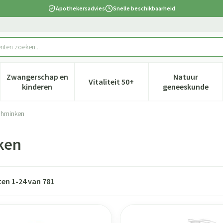
Apothekersadvies
Snelle beschikbaarheid
rie...
Zwangerschap en
Natuur
Vitaliteit 50+
 verzorging en hygiëne categorie
nu voor Dieet, voeding en vitamines categorie
Toon submenu voor Zwangerschap en kinderen cate
Toon submenu voor Vitaliteit 5
Toon subm
kinderen
geneeskunde
schminken
ken
ten
1
-
24
van
781