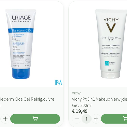
Vichy
riederm Cica Gel Reinig.cuivre
Vichy Pt 3in1 Makeup Verwijd
l
Gev.200ml
€ 19,49
Aantal