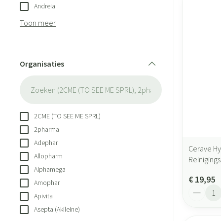
Andreia
Toon meer
Organisaties
filter
2CME (TO SEE ME SPRL)
2pharma
Adephar
Cerave H
Allopharm
Reiniging
Alphamega
€ 19,95
Amophar
Aantal
Apivita
Asepta (Akileine)