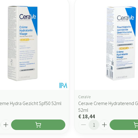
CeraVe
eme Hydra Gezicht Spf50 52ml
Cerave Creme Hydraterend G
52ml
€ 18,44
Aantal