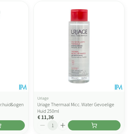
Uriage
er.huid&ogen
Uriage Thermaal Micc. Water Gevoelige
Huid 250ml
€ 11,36
Aantal