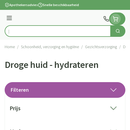
Ga naar de inhoud
Apothekersadvies
Snelle beschikbaarheid
Menu
Zoek
Product, merk, categorie...
Home
/
Schoonheid, verzorging en hygiëne
/
Gezichtsverzorging
/
Drog
Droge huid - hydrateren
Filteren
Doorgaan naar productlijst
Prijs
filter