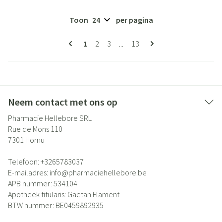
Toon
per pagina
Pagina's
U lees momenteel pagina
Pagina
Pagina
Pagina
1
2
3
...
13
Neem contact met ons op
Pharmacie Hellebore SRL
Rue de Mons 110
7301
Hornu
Telefoon:
+3265783037
E-mailadres:
info@
pharmaciehellebore.be
APB nummer:
534104
Apotheek titularis:
Gaëtan Flament
BTW nummer:
BE0459892935