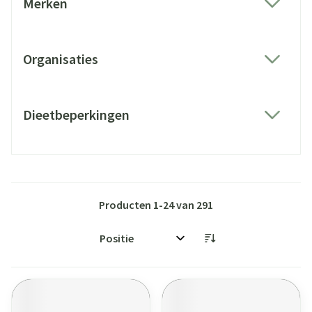
Merken
filter
Organisaties
filter
Dieetbeperkingen
filter
Producten
1
-
24
van
291
Sorteer op: