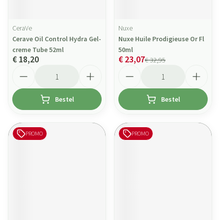
CeraVe
Nuxe
Cerave Oil Control Hydra Gel-
Nuxe Huile Prodigieuse Or Fl
creme Tube 52ml
50ml
€ 18,20
€ 23,07
€ 32,95
Aantal
Aantal
Bestel
Bestel
PROMO
PROMO