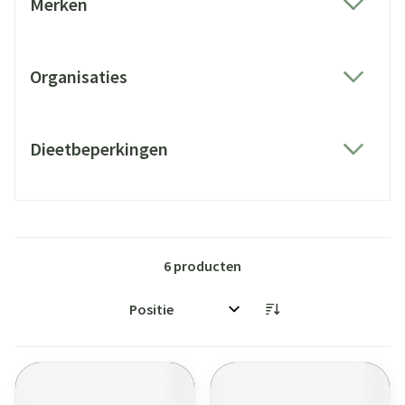
Merken
filter
Organisaties
filter
Dieetbeperkingen
filter
6
producten
Sorteer op: