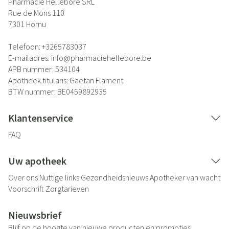
Pharmacie Hellebore SRL
Rue de Mons 110
7301
Hornu
Telefoon:
+3265783037
E-mailadres:
info@
pharmaciehellebore.be
APB nummer:
534104
Apotheek titularis:
Gaëtan Flament
BTW nummer:
BE0459892935
Klantenservice
FAQ
Uw apotheek
Over ons
Nuttige links
Gezondheidsnieuws
Apotheker van wacht
Voorschrift
Zorgtarieven
Nieuwsbrief
Blijf op de hoogte van nieuwe producten en promoties