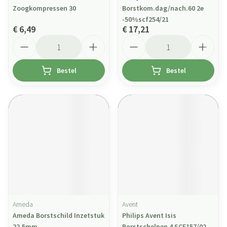
Zoogkompressen 30
Borstkom.dag/nach.60 2e
-50%scf254/21
€ 6,49
€ 17,21
Aantal
Aantal
Bestel
Bestel
Ameda
Avent
Ameda Borstschild Inzetstuk
Philips Avent Isis
22,5mm
Borstschelpen 4 SCF157/02