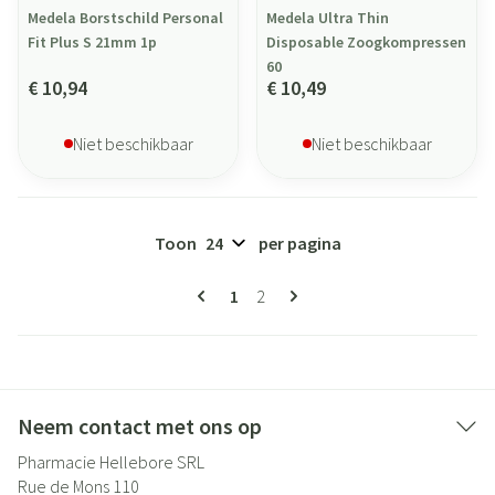
Medela Borstschild Personal
Medela Ultra Thin
Fit Plus S 21mm 1p
Disposable Zoogkompressen
60
€ 10,94
€ 10,49
Niet beschikbaar
Niet beschikbaar
Toon
per pagina
Pagina's
U lees momenteel pagina
Pagina
1
2
Neem contact met ons op
Pharmacie Hellebore SRL
Rue de Mons 110