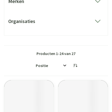
Merken
filter
Organisaties
filter
Producten
1
-
24
van
27
Sorteer op: