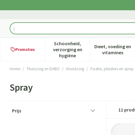
Ga naar de inhoud
Product, merk, categorie...
Schoonheid,
Dieet, voeding en
verzorging en
Promoties
Toon submenu voor Schoonheid,
Toon subme
vitamines
hygiëne
Home
/
Thuiszorg en EHBO
/
Wondzorg
/
Fixatie, pleisters en spray
Spray
Doorgaan naar productlijst
11
prod
Prijs
filter