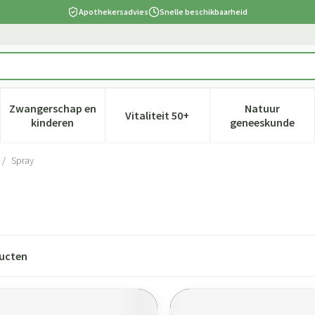
Apothekersadvies
Snelle beschikbaarheid
Zwangerschap en
Natuur
Vitaliteit 50+
 verzorging en hygiëne categorie
nu voor Dieet, voeding en vitamines categorie
Toon submenu voor Zwangerschap en kinderen cate
Toon submenu voor Vitaliteit 5
Toon subm
kinderen
geneeskunde
/
Spray
ucten