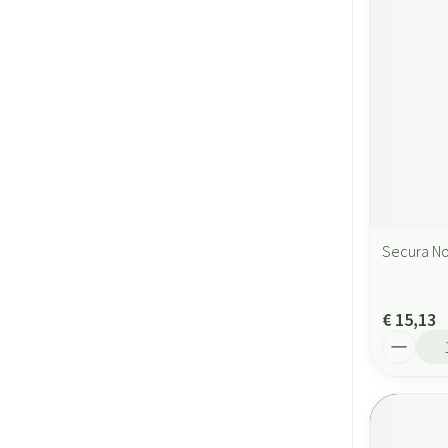
Secura No
€ 15,13
Aantal