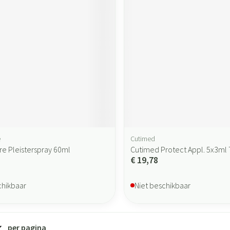
e
Cutimed
re Pleisterspray 60ml
Cutimed Protect Appl. 5x3ml
€ 19,78
chikbaar
Niet beschikbaar
per pagina