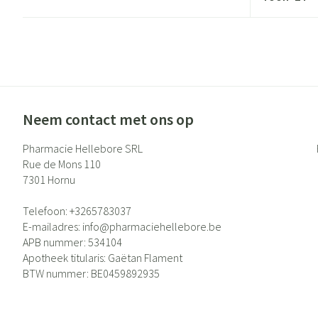
Neem contact met ons op
Pharmacie Hellebore SRL
Rue de Mons 110
7301
Hornu
Telefoon:
+3265783037
E-mailadres:
info@
pharmaciehellebore.be
APB nummer:
534104
Apotheek titularis:
Gaëtan Flament
BTW nummer:
BE0459892935