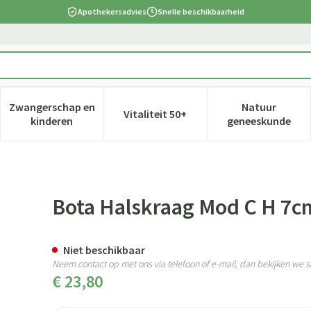
Apothekersadvies
Snelle beschikbaarheid
Zwangerschap en
Natuur
Vitaliteit 50+
 verzorging en hygiëne categorie
nu voor Dieet, voeding en vitamines categorie
Toon submenu voor Zwangerschap en kinderen cate
Toon submenu voor Vitaliteit 5
Toon subm
kinderen
geneeskunde
in l
Bota Halskraag Mod C H 7cm
Niet beschikbaar
Neem contact op met ons via telefoon of e-mail, dan bekijken we
€ 23,80