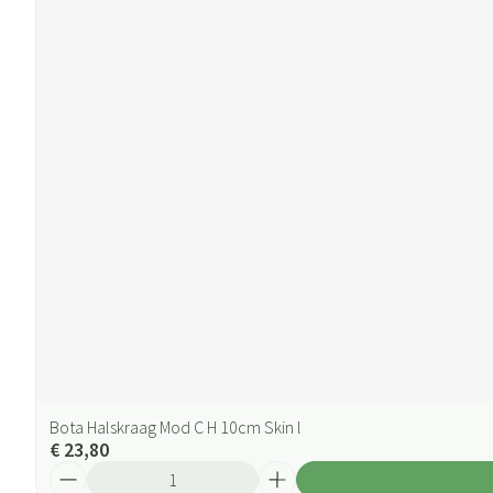
Bota Halskraag Mod C H 10cm Skin l
€ 23,80
Aantal