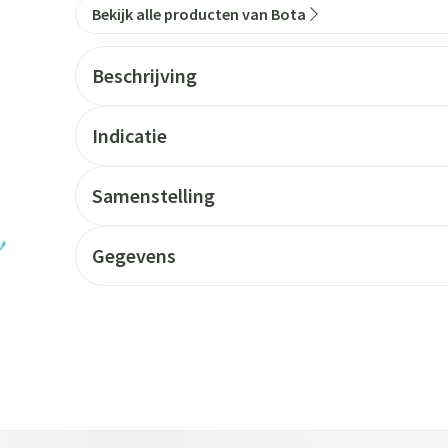
Bekijk alle producten van Bota
Beschrijving
Indicatie
Samenstelling
Gegevens
 tabtoets. Je kunt de carrousel overslaan of direct naar de carrouse