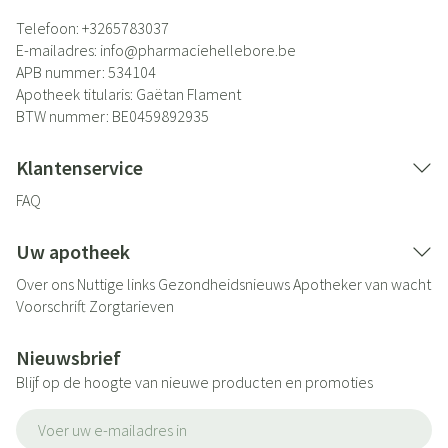
Telefoon:
+3265783037
E-mailadres:
info@
pharmaciehellebore.be
APB nummer:
534104
Apotheek titularis:
Gaëtan Flament
BTW nummer:
BE0459892935
Klantenservice
FAQ
Uw apotheek
Over ons
Nuttige links
Gezondheidsnieuws
Apotheker van wacht
Voorschrift
Zorgtarieven
Nieuwsbrief
Blijf op de hoogte van nieuwe producten en promoties
E-mail adres