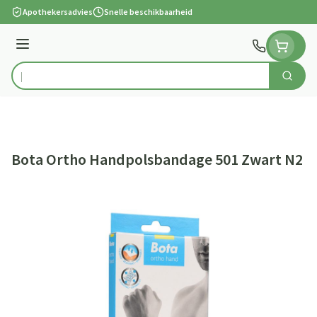
Ga naar de inhoud
Apothekersadvies
Snelle beschikbaarheid
Menu
Zoek
Product, merk, categorie...
Bota Ortho Handpolsbandage 501 Zwart N2