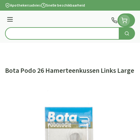
Ga naar de inhoud
Apothekersadvies
Snelle beschikbaarheid
Menu
Zoek
Product, merk, categorie...
Bota Podo 26 Hamerteenkussen Links Large