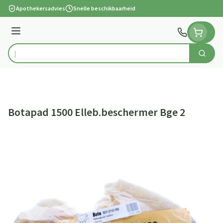
Ga naar de inhoud
Apothekersadvies
Snelle beschikbaarheid
Menu
Zoek
Product, merk, categorie...
Botapad 1500 Elleb.beschermer Bge 2