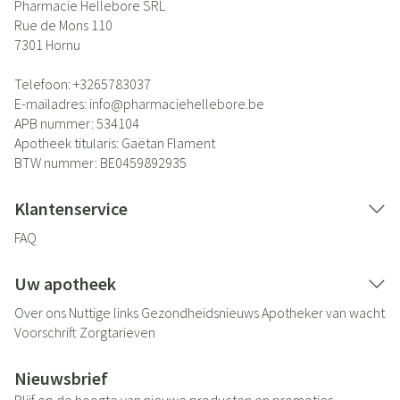
Pharmacie Hellebore SRL
Rue de Mons 110
7301
Hornu
Telefoon:
+3265783037
E-mailadres:
info@
pharmaciehellebore.be
APB nummer:
534104
Apotheek titularis:
Gaëtan Flament
BTW nummer:
BE0459892935
Klantenservice
FAQ
Uw apotheek
Over ons
Nuttige links
Gezondheidsnieuws
Apotheker van wacht
Voorschrift
Zorgtarieven
Nieuwsbrief