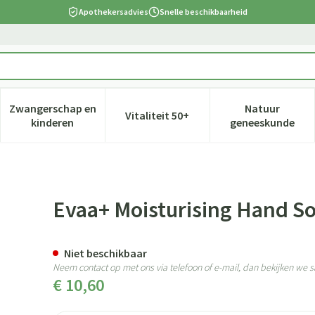
Apothekersadvies
Snelle beschikbaarheid
Zwangerschap en
Natuur
Vitaliteit 50+
 verzorging en hygiëne categorie
nu voor Dieet, voeding en vitamines categorie
Toon submenu voor Zwangerschap en kinderen cate
Toon submenu voor Vitaliteit 5
Toon subm
kinderen
geneeskunde
 300ml
Evaa+ Moisturising Hand S
Niet beschikbaar
Neem contact op met ons via telefoon of e-mail, dan bekijken we
€ 10,60