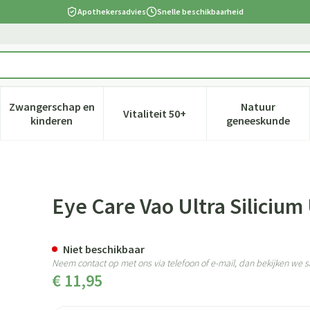
Apothekersadvies
Snelle beschikbaarheid
Zwangerschap en
Natuur
Vitaliteit 50+
 verzorging en hygiëne categorie
nu voor Dieet, voeding en vitamines categorie
Toon submenu voor Zwangerschap en kinderen cate
Toon submenu voor Vitaliteit 5
Toon subm
kinderen
geneeskunde
ea 1535 Cannelle
Eye Care Vao Ultra Silicium
Niet beschikbaar
Neem contact op met ons via telefoon of e-mail, dan bekijken we
€ 11,95