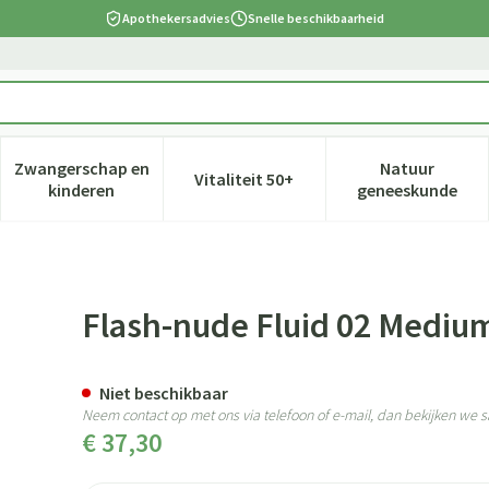
Apothekersadvies
Snelle beschikbaarheid
Zwangerschap en
Natuur
Vitaliteit 50+
 verzorging en hygiëne categorie
nu voor Dieet, voeding en vitamines categorie
Toon submenu voor Zwangerschap en kinderen cate
Toon submenu voor Vitaliteit 5
Toon subm
kinderen
geneeskunde
ark 30ml
Flash-nude Fluid 02 Mediu
Niet beschikbaar
Neem contact op met ons via telefoon of e-mail, dan bekijken we
€ 37,30