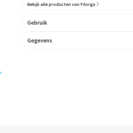
Bekijk alle producten van Filorga
Gebruik
Gegevens
 tabtoets. Je kunt de carrousel overslaan of direct naar de carrouse