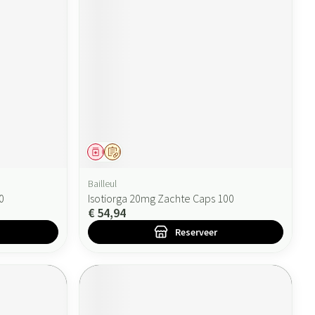
Geneesmiddel
Op voorschrift
Bailleul
0
Isotiorga 20mg Zachte Caps 100
€ 54,94
Reserveer