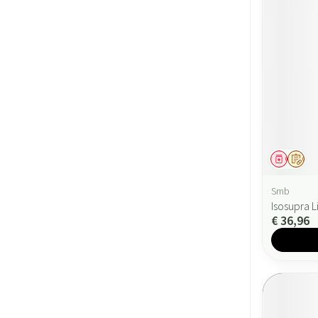
Geneesmi
Op v
Smb
Isosupra 
€ 36,96