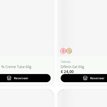
ddel
oorschrift
Geneesmiddel
Op voorschrift
Takeda
0,1 % Creme Tube 60g
Differin Gel 60g
€ 24,00
Reserveer
Reserveer