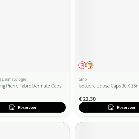
ddel
oorschrift
Geneesmiddel
Op voorschrift
e Dermatologie
Smb
5mg Pierre Fabre Dermato Caps
Isosupra Lidose Caps 30 X 16
€ 22,30
Reserveer
Reserveer