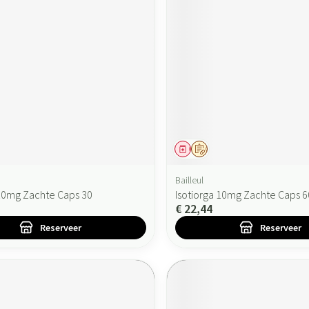
ddel
oorschrift
Geneesmiddel
Op voorschrift
Bailleul
 10mg Zachte Caps 30
Isotiorga 10mg Zachte Caps 6
€ 22,44
Reserveer
Reserveer