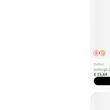
Geneesmi
Op v
Bailleul
Isotiorga
€ 15,64