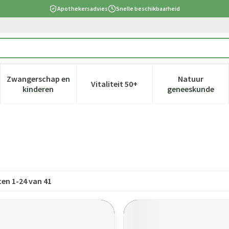
Apothekersadvies
Snelle beschikbaarheid
Zwangerschap en
Natuur
Vitaliteit 50+
 verzorging en hygiëne categorie
nu voor Dieet, voeding en vitamines categorie
Toon submenu voor Zwangerschap en kinderen cate
Toon submenu voor Vitaliteit 5
Toon subm
kinderen
geneeskunde
ten
1
-
24
van
41