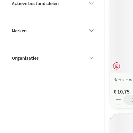
Actieve bestandsdelen
filter
Merken
filter
Organisaties
filter
Geneesmi
Benzac Ac
€ 10,75
Aantal