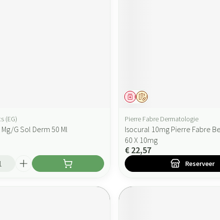
ddel
Geneesmiddel
Op voorschrift
s (EG)
Pierre Fabre Dermatologie
 Mg/G Sol Derm 50 Ml
Isocural 10mg Pierre Fabre B
60 X 10mg
€ 22,57
Reserveer