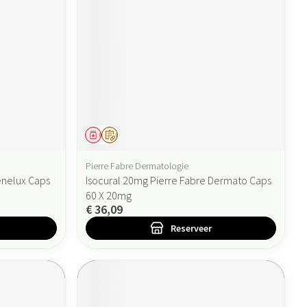
Geneesmiddel
Op voorschrift
Pierre Fabre Dermatologie
enelux Caps
Isocural 20mg Pierre Fabre Dermato Caps
60 X 20mg
€ 36,09
Reserveer