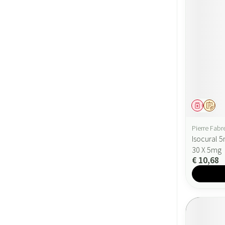
Geneesmi
Op v
Pierre Fabr
Isocural 
30 X 5mg
€ 10,68