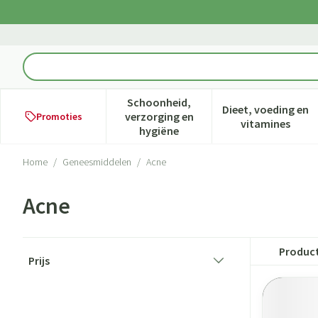
Ga naar de inhoud
Product, merk, categorie...
Schoonheid,
Dieet, voeding en
verzorging en
Promoties
Toon submenu voor Schoonheid,
Toon subme
vitamines
hygiëne
Home
/
Geneesmiddelen
/
Acne
Acne
Doorgaan naar productlijst
Produc
Prijs
filter