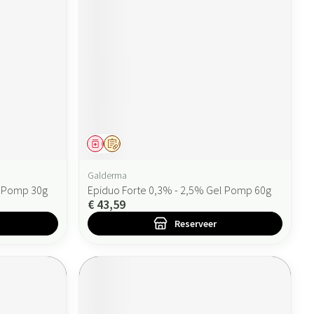
Geneesmiddel
Op voorschrift
Galderma
l Pomp 30g
Epiduo Forte 0,3% - 2,5% Gel Pomp 60g
€ 43,59
Reserveer