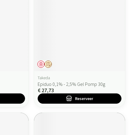
Geneesmiddel
Op voorschrift
Takeda
Epiduo 0,1% - 2,5% Gel Pomp 30g
€ 27,73
Reserveer