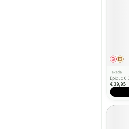
Geneesmi
Op v
Takeda
Epiduo 0,
€ 39,95