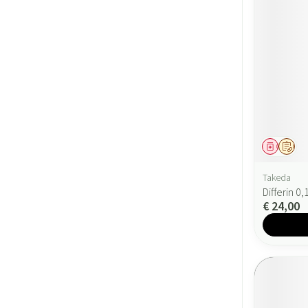
Geneesmi
Op v
Takeda
Differin 
€ 24,00