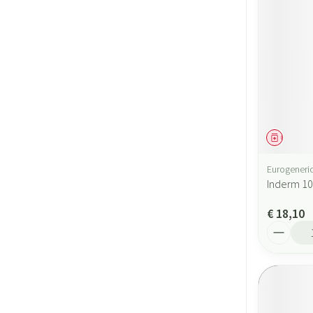
Geneesmi
Eurogeneric
Inderm 10
€ 18,10
Aantal