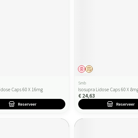
ddel
oorschrift
Geneesmiddel
Op voorschrift
Smb
Lidose Caps 60 X 16mg
Isosupra Lidose Caps 60 X 8m
€ 24,63
Reserveer
Reserveer