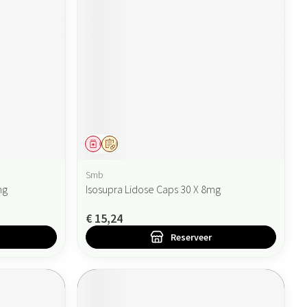
Geneesmiddel
Op voorschrift
Smb
mg
Isosupra Lidose Caps 30 X 8mg
€ 15,24
Reserveer