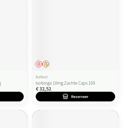
Geneesmiddel
Op voorschrift
Bailleul
g
Isotiorga 10mg Zachte Caps 100
€ 32,52
Reserveer