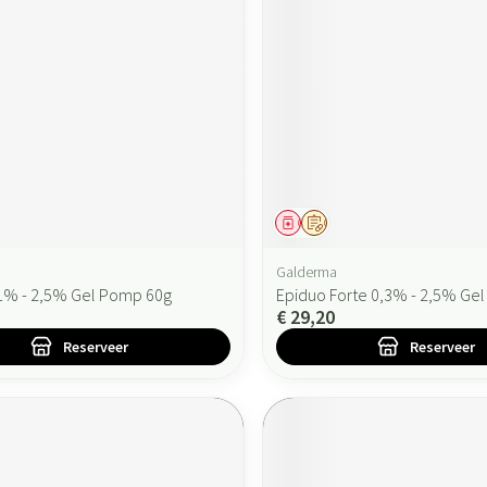
ddel
oorschrift
Geneesmiddel
Op voorschrift
Galderma
1% - 2,5% Gel Pomp 60g
Epiduo Forte 0,3% - 2,5% Ge
€ 29,20
Reserveer
Reserveer