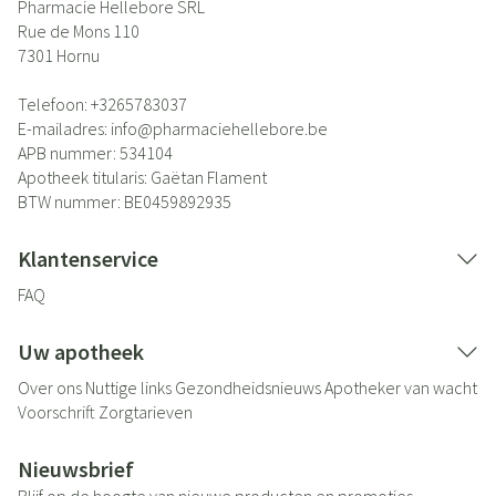
Pharmacie Hellebore SRL
Rue de Mons 110
7301
Hornu
Telefoon:
+3265783037
E-mailadres:
info@
pharmaciehellebore.be
APB nummer:
534104
Apotheek titularis:
Gaëtan Flament
BTW nummer:
BE0459892935
Klantenservice
FAQ
Uw apotheek
Over ons
Nuttige links
Gezondheidsnieuws
Apotheker van wacht
Voorschrift
Zorgtarieven
Nieuwsbrief