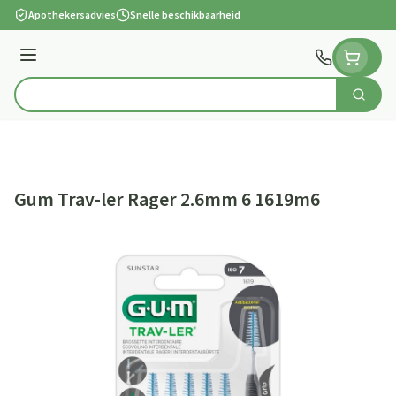
Ga naar de inhoud
Apothekersadvies
Snelle beschikbaarheid
Menu
Zoek
Product, merk, categorie...
Gum Trav-ler Rager 2.6mm 6 1619m6