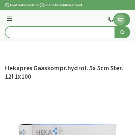
Ga naar de inhoud
Apothekersadvies
Snelle beschikbaarheid
Menu
Zoek
Product, merk, categorie...
Hekapres Gaaskompr.hydrof. 5x 5cm Ster.
12l 1x100