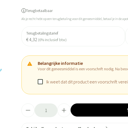
Terugbetaalbaar
Als je recht hebt op een terugbetaling voor dit geneesmiddel, betaal je in de apo
Terugbetalingstarief
€ 4,32
(6% inclusief btw)
Belangrijke informatie
Voor dit geneesmiddel is een voorschrift nodig. Na beo
Ik weet dat dit product een voorschrift verei
Aantal