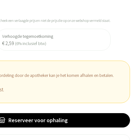
theek een verlaagde prijs en niet de prijs die op onze webshop vermeld staat.
Verhoogde tegemoetkoming
€ 2,59
(6% inclusief btw)
ordeling door de apotheker kan je het komen afhalen en betalen.
st.
Reserveer
voor ophaling