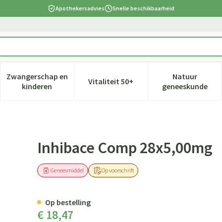
Apothekersadvies
Snelle beschikbaarheid
Zwangerschap en
Natuur
Vitaliteit 50+
 verzorging en hygiëne categorie
nu voor Dieet, voeding en vitamines categorie
Toon submenu voor Zwangerschap en kinderen cate
Toon submenu voor Vitaliteit 5
Toon subm
kinderen
geneeskunde
Inhibace Comp 28x5,00mg
Geneesmiddel
Op voorschrift
Op bestelling
€ 18,47