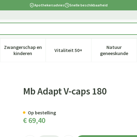
Apothekersadvies
Snelle beschikbaarheid
Zwangerschap en
Natuur
Vitaliteit 50+
 verzorging en hygiëne categorie
nu voor Dieet, voeding en vitamines categorie
Toon submenu voor Zwangerschap en kinderen cate
Toon submenu voor Vitaliteit 5
Toon subm
kinderen
geneeskunde
Mb Adapt V-caps 180
Op bestelling
€ 69,40