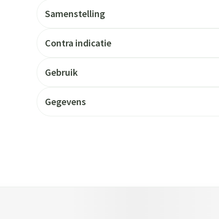
Samenstelling
Contra indicatie
Gebruik
Gegevens
 tabtoets. Je kunt de carrousel overslaan of direct naar de carrouse