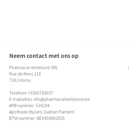
Neem contact met ons op
Pharmacie Hellebore SRL
Rue de Mons 110
7301
Hornu
Telefoon:
+3265783037
E-mailadres:
info@
pharmaciehellebore.be
APB nummer:
534104
Apotheek titularis:
Gaëtan Flament
BTW nummer:
BE0459892935