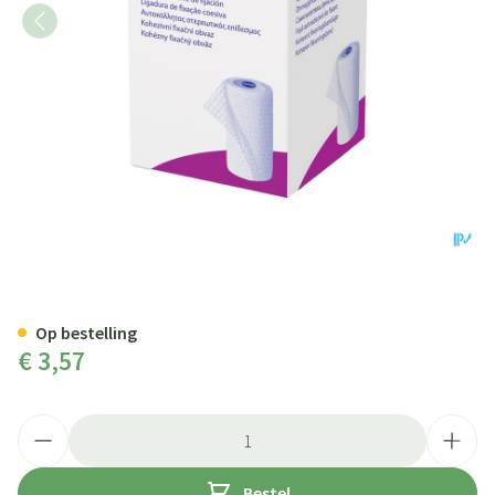
Peha Haft Latexfree 8cmx 4m 1
Op bestelling
€ 3,57
Aantal
Bestel