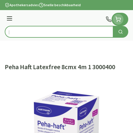
Ga naar de inhoud
Apothekersadvies
Snelle beschikbaarheid
Menu
Zoek
Product, merk, categorie...
Peha Haft Latexfree 8cmx 4m 1 3000400