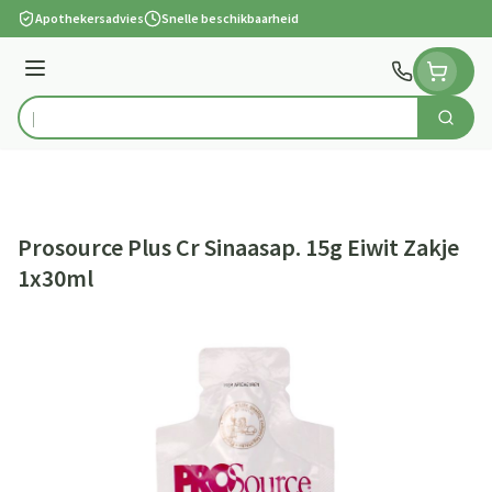
Ga naar de inhoud
Apothekersadvies
Snelle beschikbaarheid
Menu
Zoek
Product, merk, categorie...
Prosource Plus Cr Sinaasap. 15g Eiwit Zakje
1x30ml