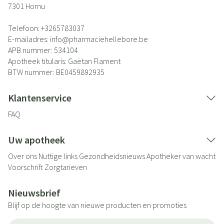
7301
Hornu
Telefoon:
+3265783037
E-mailadres:
info@
pharmaciehellebore.be
APB nummer:
534104
Apotheek titularis:
Gaëtan Flament
BTW nummer:
BE0459892935
Klantenservice
FAQ
Uw apotheek
Over ons
Nuttige links
Gezondheidsnieuws
Apotheker van wacht
Voorschrift
Zorgtarieven
Nieuwsbrief
Blijf op de hoogte van nieuwe producten en promoties
E-mail adres