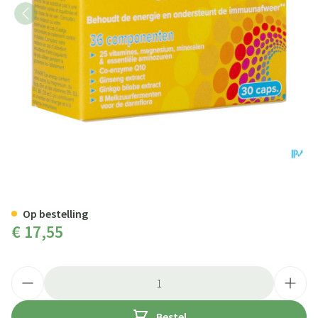
Superphar Vit-m36 Caps 30
Op bestelling
€ 17,55
Aantal
Bestel