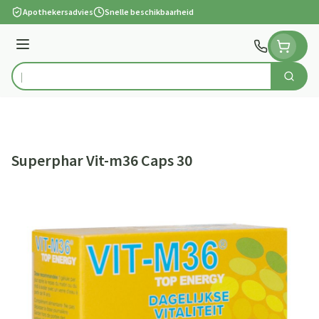
Ga naar de inhoud
Apothekersadvies
Snelle beschikbaarheid
Menu
Zoek
Product, merk, categorie...
Superphar Vit-m36 Caps 30