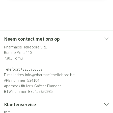
Neem contact met ons op
Pharmacie Hellebore SRL
Rue de Mons 110
7301
Hornu
Telefoon:
+3265783037
E-mailadres:
info@
pharmaciehellebore.be
APB nummer:
534104
Apotheek titularis:
Gaëtan Flament
BTW nummer:
BE0459892935
Klantenservice
FAQ