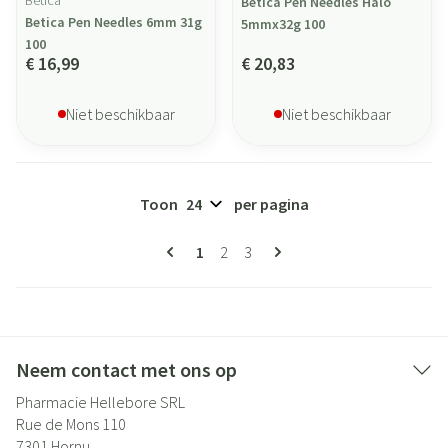
Betica
Betica Pen Needles Halo
Betica Pen Needles 6mm 31g
5mmx32g 100
100
€ 16,99
€ 20,83
Niet beschikbaar
Niet beschikbaar
Toon
per pagina
Pagina's
U lees momenteel pagina
Pagina
Pagina
1
2
3
Neem contact met ons op
Pharmacie Hellebore SRL
Rue de Mons 110
7301
Hornu