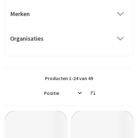
Merken
filter
Organisaties
filter
Producten
1
-
24
van
49
Sorteer op: