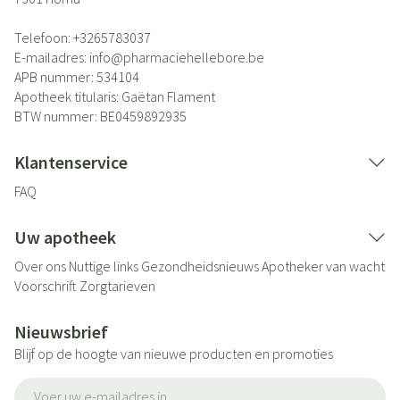
Telefoon:
+3265783037
E-mailadres:
info@
pharmaciehellebore.be
APB nummer:
534104
Apotheek titularis:
Gaëtan Flament
BTW nummer:
BE0459892935
Klantenservice
FAQ
Uw apotheek
Over ons
Nuttige links
Gezondheidsnieuws
Apotheker van wacht
Voorschrift
Zorgtarieven
Nieuwsbrief
Blijf op de hoogte van nieuwe producten en promoties
E-mail adres