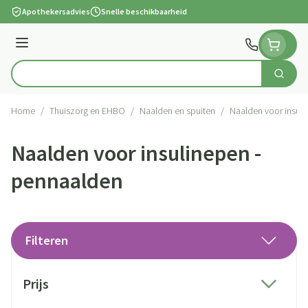
Ga naar de inhoud
Apothekersadvies
Snelle beschikbaarheid
Menu
Zoek
Product, merk, categorie...
Home
/
Thuiszorg en EHBO
/
Naalden en spuiten
/
Naalden voor insul
Naalden voor insulinepen -
pennaalden
Filteren
Doorgaan naar productlijst
Prijs
filter