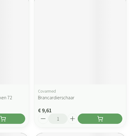
Covarmed
ken 72
Brancardierschaar
€ 9,61
Aantal