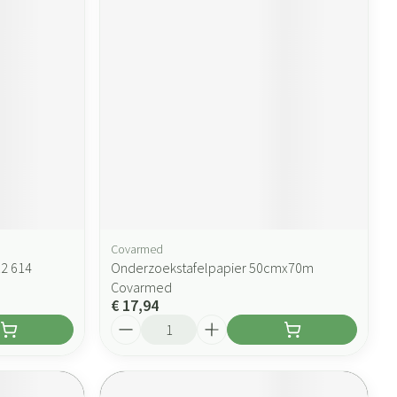
Covarmed
12 614
Onderzoekstafelpapier 50cmx70m
Covarmed
€ 17,94
Aantal