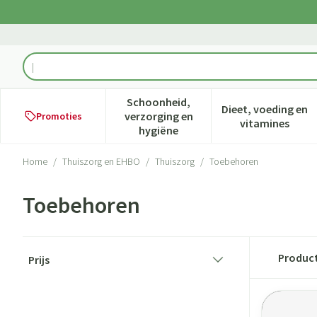
Ga naar de inhoud
Product, merk, categorie...
Schoonheid,
Dieet, voeding en
verzorging en
Promoties
Toon submenu voor Schoonheid,
Toon subme
vitamines
hygiëne
Home
/
Thuiszorg en EHBO
/
Thuiszorg
/
Toebehoren
Toebehoren
Doorgaan naar productlijst
Produc
Prijs
filter