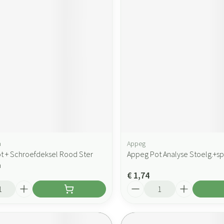
a
Appeg
t + Schroefdeksel Rood Ster
Appeg Pot Analyse Stoelg.+sp
a
€ 1,74
Aantal