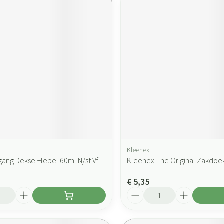
Kleenex
gang Deksel+lepel 60ml N/st Vf-
Kleenex The Original Zakdoe
€ 5,35
Aantal