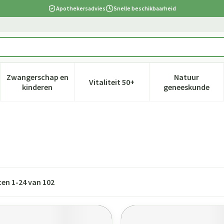
Apothekersadvies
Snelle beschikbaarheid
Zwangerschap en
Natuur
Vitaliteit 50+
 verzorging en hygiëne categorie
nu voor Dieet, voeding en vitamines categorie
Toon submenu voor Zwangerschap en kinderen cate
Toon submenu voor Vitaliteit 5
Toon subm
kinderen
geneeskunde
ten
1
-
24
van
102