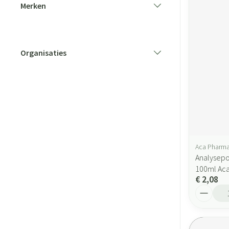
Merken
filter
Organisaties
filter
Aca Pharm
Analysepo
100ml Ac
€ 2,08
Aantal