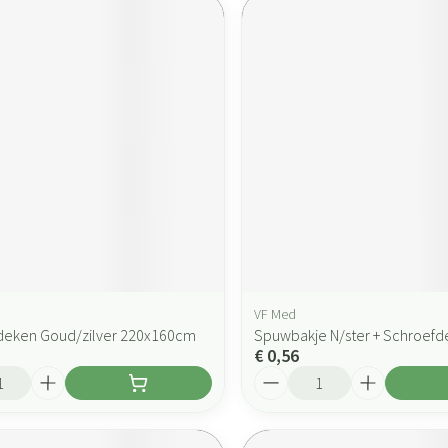
VF Med
deken Goud/zilver 220x160cm
Spuwbakje N/ster + Schroefd
€ 0,56
Aantal