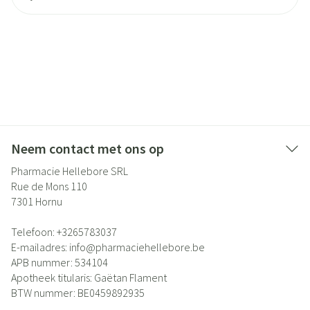
Neem contact met ons op
Pharmacie Hellebore SRL
Rue de Mons 110
7301
Hornu
Telefoon:
+3265783037
E-mailadres:
info@
pharmaciehellebore.be
APB nummer:
534104
Apotheek titularis:
Gaëtan Flament
BTW nummer:
BE0459892935