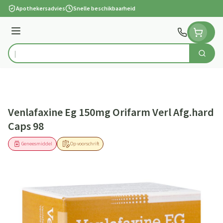
Ga naar de inhoud
Apothekersadvies
Snelle beschikbaarheid
Menu
Zoek
Product, merk, categorie...
Venlafaxine Eg 150mg Orifarm Verl Afg.hard
Caps 98
Geneesmiddel
Op voorschrift