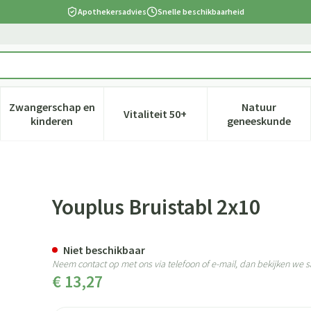
Apothekersadvies
Snelle beschikbaarheid
Zwangerschap en
Natuur
Vitaliteit 50+
 verzorging en hygiëne categorie
nu voor Dieet, voeding en vitamines categorie
Toon submenu voor Zwangerschap en kinderen cate
Toon submenu voor Vitaliteit 5
Toon subm
kinderen
geneeskunde
Youplus Bruistabl 2x10
Niet beschikbaar
Neem contact op met ons via telefoon of e-mail, dan bekijken we
€ 13,27