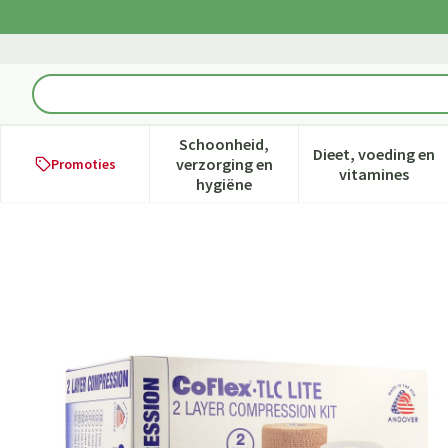
Ga naar de inhoud
Product, merk, categorie...
Schoonheid,
Dieet, voeding en
verzorging en
Promoties
Toon submenu voor Schoonheid,
Toon subme
vitamines
hygiëne
Coflex Tlc Lite Rol 2