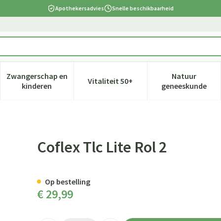
Apothekersadvies
Snelle beschikbaarheid
Zwangerschap en
Natuur
Vitaliteit 50+
 verzorging en hygiëne categorie
nu voor Dieet, voeding en vitamines categorie
Toon submenu voor Zwangerschap en kinderen cate
Toon submenu voor Vitaliteit 5
Toon subm
kinderen
geneeskunde
Coflex Tlc Lite Rol 2
Op bestelling
€ 29,99