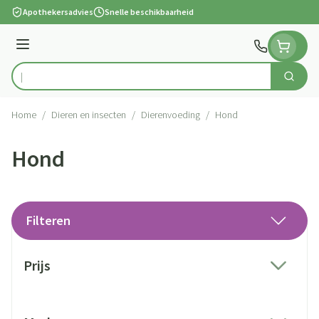
Ga naar de inhoud
Apothekersadvies
Snelle beschikbaarheid
Menu
Zoek
Product, merk, categorie...
Home
/
Dieren en insecten
/
Dierenvoeding
/
Hond
Hond
Filteren
Doorgaan naar productlijst
Prijs
filter