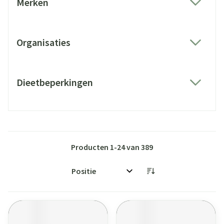
Merken
filter
Organisaties
filter
Dieetbeperkingen
filter
Producten
1
-
24
van
389
Sorteer op: