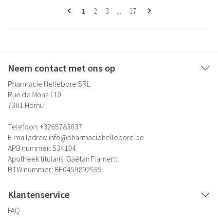
Pagina's
U lees momenteel pagina
Pagina
Pagina
Pagina
1
2
3
...
17
Neem contact met ons op
Pharmacie Hellebore SRL
Rue de Mons 110
7301
Hornu
Telefoon:
+3265783037
E-mailadres:
info@
pharmaciehellebore.be
APB nummer:
534104
Apotheek titularis:
Gaëtan Flament
BTW nummer:
BE0459892935
Klantenservice
FAQ