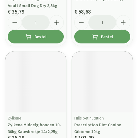
Adult Small Dog Dry 3,5kg
€ 35,79
€ 58,68
Aantal
Aantal
Bestel
Bestel
Zylkene
Hills pet nutrition
Zylkene Middelg.honden 10-
Prescription Diet Canine
30kg Kauwbrokje 14x2,25g
Gibiome 10kg
€ 26,29
€ 101,49