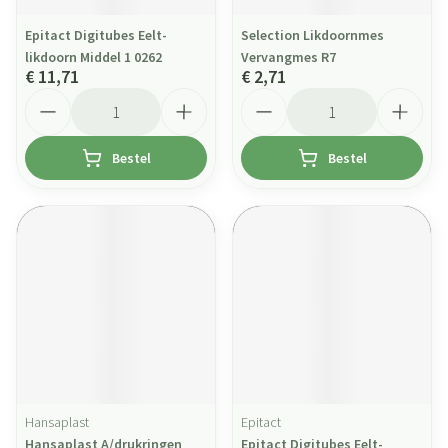
Epitact Digitubes Eelt-
Selection Likdoornmes
likdoorn Middel 1 0262
Vervangmes R7
€ 11,71
€ 2,71
Aantal
Aantal
Bestel
Bestel
Hansaplast
Epitact
Hansaplast A/drukringen
Epitact Digitubes Eelt-