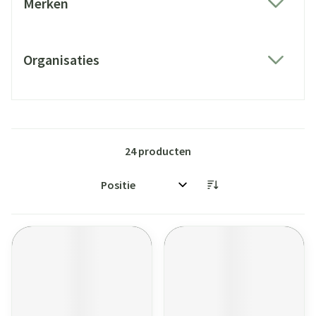
Merken
filter
Organisaties
filter
24
producten
Sorteer op: