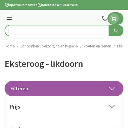
Ga naar de inhoud
Apothekersadvies
Snelle beschikbaarheid
Menu
Zoek
Product, merk, categorie...
Home
/
Schoonheid, verzorging en hygiëne
/
Voeten en benen
/
Ekster
Eksteroog - likdoorn
Filteren
Doorgaan naar productlijst
Prijs
filter