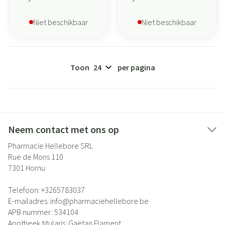
Niet beschikbaar
Niet beschikbaar
Toon
per pagina
Neem contact met ons op
Pharmacie Hellebore SRL
Rue de Mons 110
7301
Hornu
Telefoon:
+3265783037
E-mailadres:
info@
pharmaciehellebore.be
APB nummer:
534104
Apotheek titularis:
Gaëtan Flament