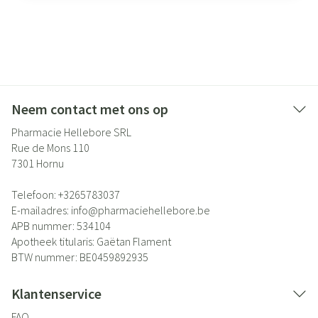
Neem contact met ons op
Pharmacie Hellebore SRL
Rue de Mons 110
7301
Hornu
Telefoon:
+3265783037
E-mailadres:
info@
pharmaciehellebore.be
APB nummer:
534104
Apotheek titularis:
Gaëtan Flament
BTW nummer:
BE0459892935
Klantenservice
FAQ