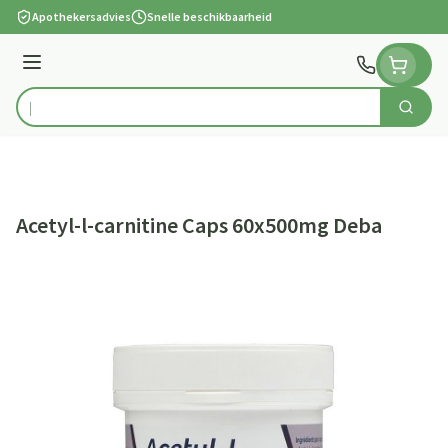
Ga naar de inhoud
Apothekersadvies
Snelle beschikbaarheid
Menu
Zoek
Product, merk, categorie...
Acetyl-l-carnitine Caps 60x500mg Deba