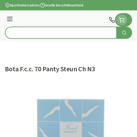
Ga naar de inhoud
Apothekersadvies
Snelle beschikbaarheid
Menu
Zoek
Product, merk, categorie...
Bota F.c.c. 70 Panty Steun Ch N3