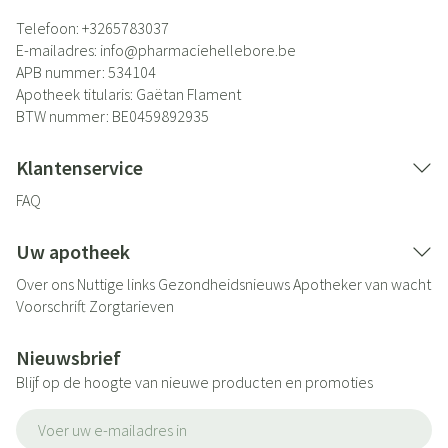
Telefoon:
+3265783037
E-mailadres:
info@
pharmaciehellebore.be
APB nummer:
534104
Apotheek titularis:
Gaëtan Flament
BTW nummer:
BE0459892935
Klantenservice
FAQ
Uw apotheek
Over ons
Nuttige links
Gezondheidsnieuws
Apotheker van wacht
Voorschrift
Zorgtarieven
Nieuwsbrief
Blijf op de hoogte van nieuwe producten en promoties
E-mail adres