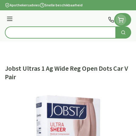
Ga naar de inhoud
Apothekersadvies
Snelle beschikbaarheid
Menu
Zoek
Product, merk, categorie...
Jobst Ultras 1 Ag Wide Reg Open Dots Car V
Pair