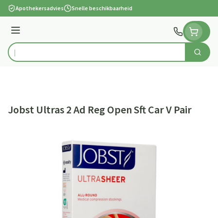
Ga naar de inhoud
Apothekersadvies
Snelle beschikbaarheid
Menu
Zoek
Product, merk, categorie...
Jobst Ultras 2 Ad Reg Open Sft Car V Pair