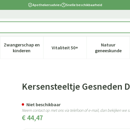
Apothekersadvies
Snelle beschikbaarheid
Zwangerschap en
Natuur
Vitaliteit 50+
 verzorging en hygiëne categorie
nu voor Dieet, voeding en vitamines categorie
Toon submenu voor Zwangerschap en kinderen cate
Toon submenu voor Vitaliteit 5
Toon subm
kinderen
geneeskunde
 250g Fag
Kersensteeltje Gesneden D
Niet beschikbaar
Neem contact op met ons via telefoon of e-mail, dan bekijken we
€ 44,47