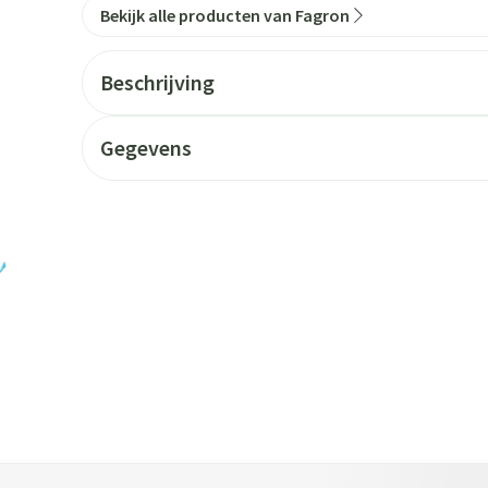
Bekijk alle producten van Fagron
Beschrijving
Gegevens
 tabtoets. Je kunt de carrousel overslaan of direct naar de carrouse