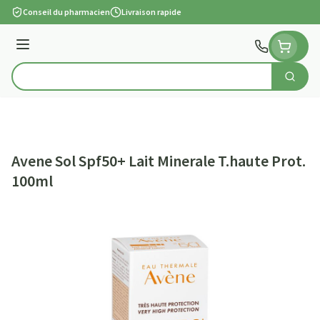
Aller au contenu
Conseil du pharmacien
Livraison rapide
Menu
Cherch
Rechercher
Avene Sol Spf50+ Lait Minerale T.haute Prot.
100ml