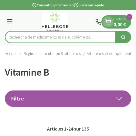
Diapositive 1 de 1
Aller au contenu
Conseil du pharmacien
Livraison rapide
0
0 articles
Menu
0,00 €
Recherche de médicaments et de
Cherch
Rechercher
Accueil
/
Régime, alimentation & vitamines
/
Vitamines et compléments a
Vitamine B
Filtre
Articles
1
-
24
sur
135