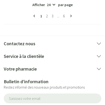
Afficher
par page
Pages
Vous lisez actuellement la page
Page
Page
Page
1
2
3
...
6
Contactez nous
Service à la clientèle
Votre pharmacie
Bulletin d’information
Restez informé des nouveaux produits et promotions
Adresse mail