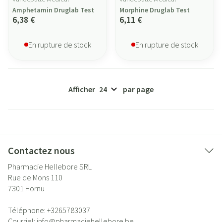
Amphetamin Druglab Test
Morphine Druglab Test
6,38 €
6,11 €
En rupture de stock
En rupture de stock
Afficher
par page
Contactez nous
Pharmacie Hellebore SRL
Rue de Mons 110
7301
Hornu
Téléphone:
+3265783037
Courriel:
info@
pharmaciehellebore.be