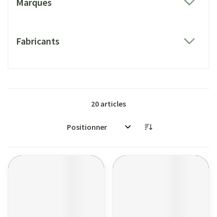
Marques
filter
Fabricants
filter
20
articles
Trier par: