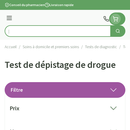
Aller au contenu
Conseil du pharmacien
Livraison rapide
Menu
Cherch
Rechercher
Accueil
/
Soins à domicile et premiers soins
/
Tests de diagnostic
/
Tes
Test de dépistage de drogue
Filtre
Passer à la liste des produits
Prix
filter