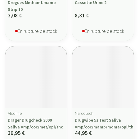
Drogues Methamf.mamp
Cassette Urine 2
Strip 10
3,08 €
8,31 €
En rupture de stock
En rupture de stock
Alcoline
Narcotech
Drager Drugcheck 3000
Drugwipe 5s Test Saliva
Saliva Amp/coc/met/opi/thc
Amp/coc/mamp/mdma/opi/thc
39,95 €
44,95 €