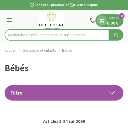
Diapositive 1 de 1
Aller au contenu
Conseil du pharmacien
Livraison rapide
0
0 articles
Menu
0,00 €
Recherche de médicaments et
Cherch
Rechercher
Accueil
/
Grossesse et enfants
/
Bébés
Bébés
Filtre
Articles
1
-
24
sur
2099