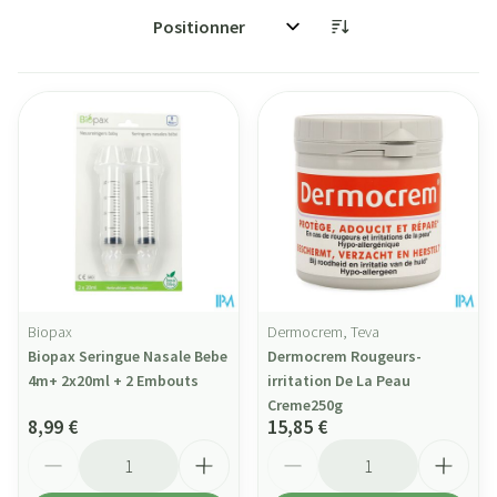
Trier par:
Biopax
Dermocrem, Teva
Biopax Seringue Nasale Bebe
Dermocrem Rougeurs-
4m+ 2x20ml + 2 Embouts
irritation De La Peau
Creme250g
8,99 €
15,85 €
Quantité
Quantité