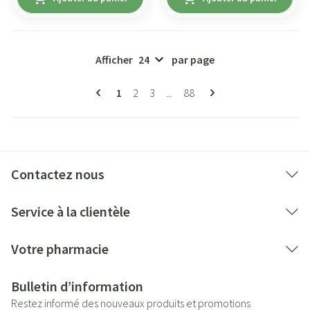
Afficher
par page
Pages
Vous lisez actuellement la page
Page
Page
Page
1
2
3
...
88
Contactez nous
Service à la clientèle
Votre pharmacie
Bulletin d’information
Restez informé des nouveaux produits et promotions