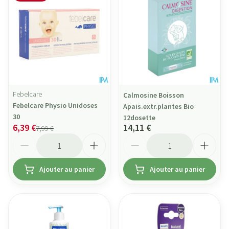
Febelcare
Calmosine Boisson
Febelcare Physio Unidoses
Apais.extr.plantes Bio
30
12dosette
6,39 €
14,11 €
7,99 €
Quantité
Quantité
Ajouter au panier
Ajouter au panier