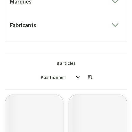
Marques
filter
Fabricants
filter
8
articles
Trier par: