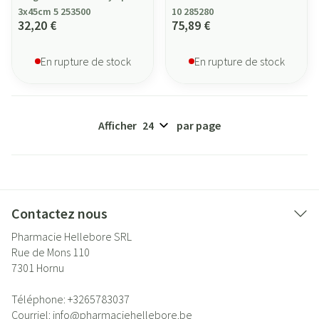
3x45cm 5 253500
10 285280
32,20 €
75,89 €
En rupture de stock
En rupture de stock
Afficher
par page
Contactez nous
Pharmacie Hellebore SRL
Rue de Mons 110
7301
Hornu
Téléphone:
+3265783037
Courriel:
info@
pharmaciehellebore.be