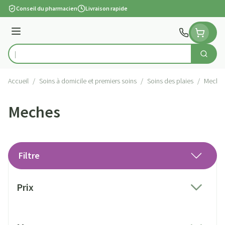
Aller au contenu
Conseil du pharmacien
Livraison rapide
Menu
Cherch
Rechercher
Accueil
/
Soins à domicile et premiers soins
/
Soins des plaies
/
Meche
Meches
Filtre
Passer à la liste des produits
Prix
filter