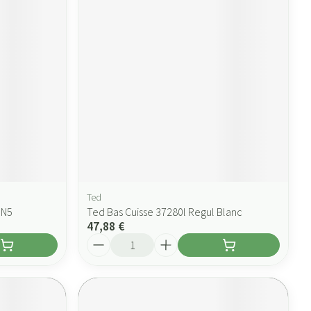
Ted
 N5
Ted Bas Cuisse 37280l Regul Blanc
47,88 €
Quantité