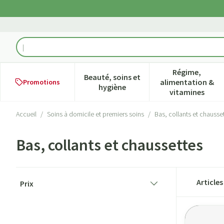
Aller au contenu
Rechercher
Régime,
Beauté, soins et
alimentation &
Promotions
Afficher le sous-menu pour la ca
Afficher l
hygiène
vitamines
Accueil
/
Soins à domicile et premiers soins
/
Bas, collants et chausse
Bas, collants et chaussettes
Passer à la liste des produits
Article
Prix
filter