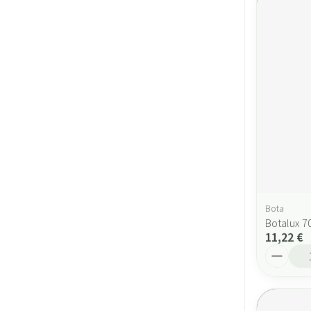
Bota
Botalux 70
11,22 €
Quantité