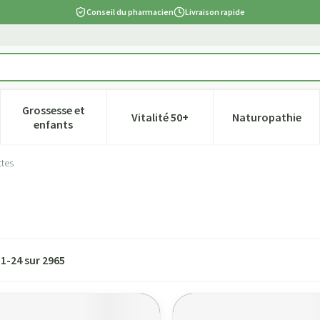
Conseil du pharmacien
Livraison rapide
Grossesse et
Vitalité 50+
Naturopathie
tégorie Beauté, soins et hygiène
e sous-menu pour la catégorie Régime, alimentation & vitamines
Afficher le sous-menu pour la catégorie Grossesse et
Afficher le sous-menu pour la ca
Afficher l
enfants
ttes
s
1
-
24
sur
2965