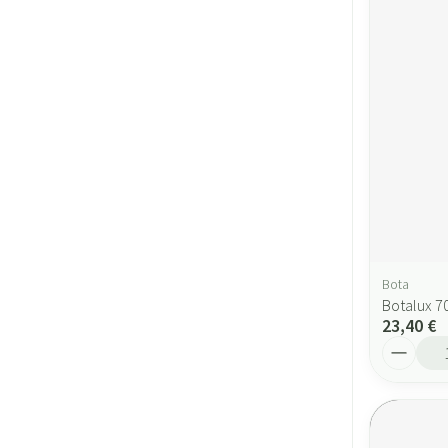
Bota
Botalux 70
23,40 €
Quantité