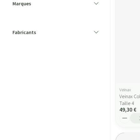
Marques
filter
Fabricants
filter
Veinax
Veinax Col
Taille 4
49,30 €
Quantité